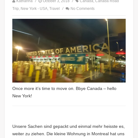
Katharina
/
October 3, 2018
/
Canada
,
Canada Road
Trip
,
New York - USA
,
Travel
/
No Comments
Once more it’s time to move on. Bbye Canada – hello
New York!
Unsere Sachen sind gepackt und einmal mehr heisste es,
weiter zu ziehen. Die kleine Wohnung in Montreal hat uns