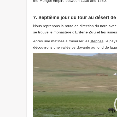
the Mongol Empire between 1235 and 1260.
7. Septième jour du tour au désert de
Nous reprenons la route en direction du nord avec 
se trouve le monastère d’
Erdene Zuu
et les ruine
Après une matinée à traverser les
steppes
, le pay
découvrons une
vallée verdoyante
au fond de laqu
Video
Player