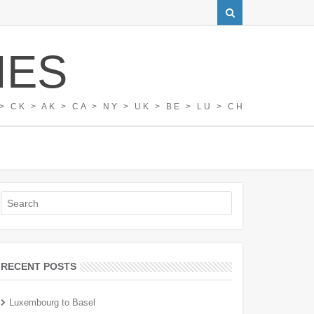
IES
> CK > AK > CA > NY > UK > BE > LU > CH
RECENT POSTS
Luxembourg to Basel