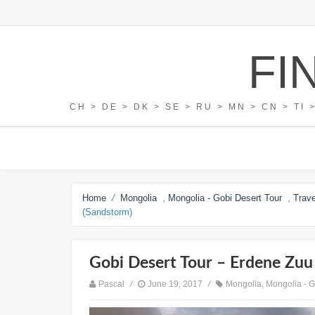
FI
CH > DE > DK > SE > RU > MN > CN > TI 
/
,
,
Home
Mongolia
Mongolia - Gobi Desert Tour
Trave
(sandstorm)
Gobi Desert Tour – Erdene Zu
Pascal
/
June 19, 2017
/
Mongolia
,
Mongolia - G