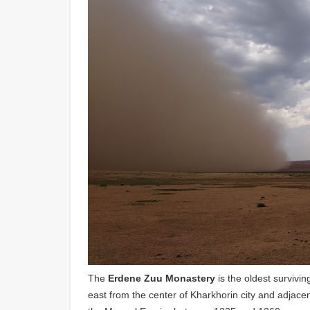
The
Erdene Zuu Monastery
is the oldest survivin
east from the center of Kharkhorin city and adjacent