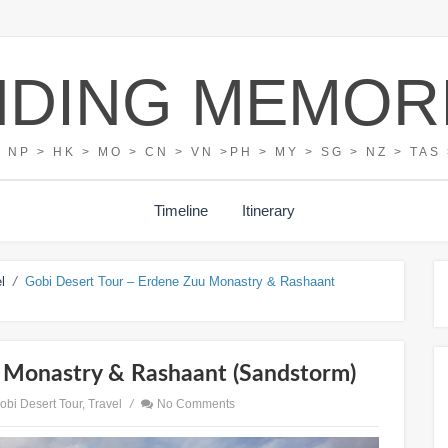
NDING MEMOR
> NP > HK > MO > CN > VN >PH > MY > SG > NZ > TAS 
Timeline
Itinerary
/
l
Gobi Desert Tour – Erdene Zuu Monastry & Rashaant
u Monastry & Rashaant (sandstorm)
obi Desert Tour
,
Travel
/
No Comments