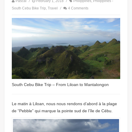
Pascal
/
February 1, 2018
/
Philippines
,
Philippines -
South Cebu Bike Trip
,
Travel
/
4 Comments
South Cebu Bike Trip – From Liloan to Mantalongon
Le matin à Liloan, nous nous rendons d’abord à la plage
de “Pebble” qui marque la pointe sud de l’île de Cébu.