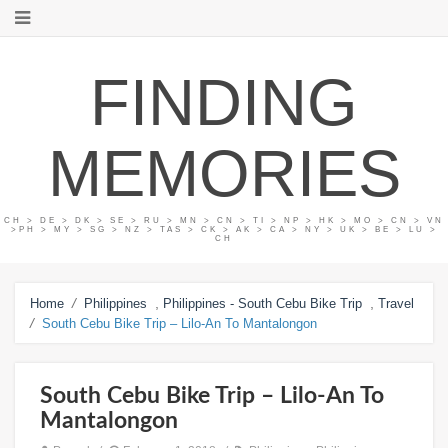
FINDING
MEMORIES
CH > DE > DK > SE > RU > MN > CN > TI > NP > HK > MO > CN > VN
>PH > MY > SG > NZ > TAS > CK > AK > CA > NY > UK > BE > LU >
CH
/
,
,
Home
Philippines
Philippines - South Cebu Bike Trip
Travel
/
South Cebu Bike Trip – Lilo-An To Mantalongon
South Cebu Bike Trip – Lilo-An To
Mantalongon