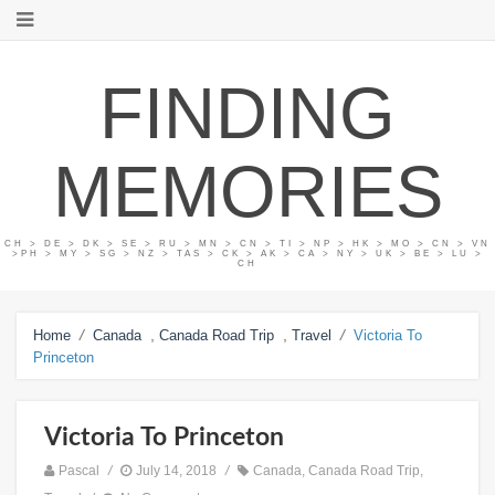
FINDING
MEMORIES
CH > DE > DK > SE > RU > MN > CN > TI > NP > HK > MO > CN > VN
>PH > MY > SG > NZ > TAS > CK > AK > CA > NY > UK > BE > LU >
CH
/
,
,
/
Home
Canada
Canada Road Trip
Travel
Victoria To
Princeton
Victoria To Princeton
Pascal
/
July 14, 2018
/
Canada
,
Canada Road Trip
,