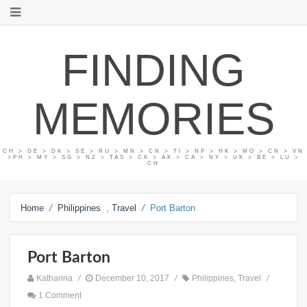
FINDING
MEMORIES
CH > DE > DK > SE > RU > MN > CN > TI > NP > HK > MO > CN > VN
>PH > MY > SG > NZ > TAS > CK > AK > CA > NY > UK > BE > LU >
CH
/
,
/
Home
Philippines
Travel
Port Barton
Port Barton
Katharina
/
December 10, 2017
/
Philippines
,
Travel
/
1 Comment