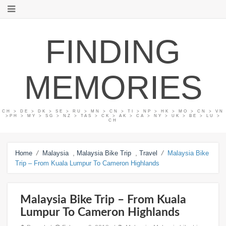
FINDING
MEMORIES
CH > DE > DK > SE > RU > MN > CN > TI > NP > HK > MO > CN > VN
>PH > MY > SG > NZ > TAS > CK > AK > CA > NY > UK > BE > LU >
CH
/
,
,
/
Home
Malaysia
Malaysia Bike Trip
Travel
Malaysia Bike
Trip – From Kuala Lumpur To Cameron Highlands
Malaysia Bike Trip – From Kuala
Lumpur To Cameron Highlands