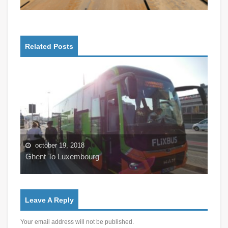
Related Posts
october 18, 2018
oc
Ghent
Dove
Leave A Reply
Your email address will not be published.