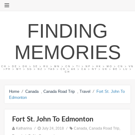
FINDING
MEMORIES
CH > DE > DK > SE > RU > MN > CN > TI > NP > HK > MO > CN > VN
>PH > MY > SG > NZ > TAS > CK > AK > CA > NY > UK > BE > LU >
CH
/
,
,
/
Home
Canada
Canada Road Trip
Travel
Fort St. John To
Edmonton
Fort St. John To Edmonton
Katharina
/
July 24, 2018
/
Canada
,
Canada Road Trip
,