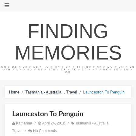
FINDING
MEMORIES
CH > DE > DK > SE > RU > MN > CN > TI > NP > HK > MO > CN > VN
>PH > MY > SG > NZ > TAS > CK > AK > CA > NY > UK > BE > LU >
CH
/
,
/
Home
Tasmania - Australia
Travel
Launceston To Penguin
Launceston To Penguin
Katharina
/
April 24, 2018
/
Tasmania - Australia
,
Travel
/
No Comments