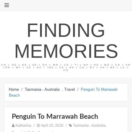
FINDING
MEMORIES
CH > DE > DK > SE > RU > MN > CN > TI > NP > HK > MO > CN > VN
>PH > MY > SG > NZ > TAS > CK > AK > CA > NY > UK > BE > LU >
CH
/
,
/
Home
Tasmania - Australia
Travel
Penguin To Marrawah
Beach
Penguin To Marrawah Beach
Katharina
/
April 25, 2018
/
Tasmania - Australia
,